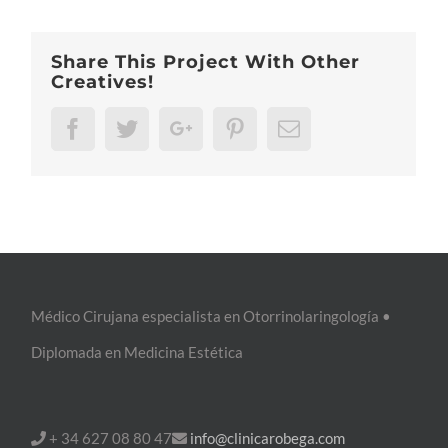
Share This Project With Other
Creatives!
Facebook
Twitter
Google+
Pinterest
Email
Médico Cirujana especialista en Otorrinolaringología •
Diplomada en Medicina Estética
+ 34 627 08 80 47
info@clinicarobega.com